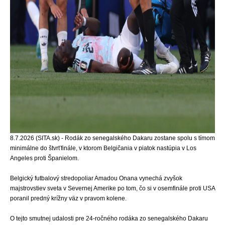
8.7.2026 (SITA.sk) - Rodák zo senegalského Dakaru zostane spolu s tímom
minimálne do štvrťfinále, v ktorom Belgičania v piatok nastúpia v Los
Angeles proti Španielom.
Belgický futbalový stredopoliar Amadou Onana vynechá zvyšok
majstrovstiev sveta v Severnej Amerike po tom, čo si v osemfinále proti USA
poranil predný krížny väz v pravom kolene.
O tejto smutnej udalosti pre 24-ročného rodáka zo senegalského Dakaru