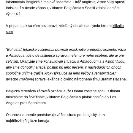
informovala Belgická futbalová federácia. Hráč anglickej Aston Villy opustil
ihrisko už v úvode zápasu, v ktorom Belgičania v Seattli zdolali domáci
výber 4:1.
V prípade, ak sa vám nezobrazil zdieľaný obsah nad týmto textom
kliknite
sem
"Bohužiaľ, lekárske vyšetrenia potvrdili prasknutie predného krížneho väzu
u Amadoua. Ide o devastujúcu správu, nielen pre neho osobne, ale aj pre
celý tím. Okamžite sme konzultovali situáciu s Amadouom a s Aston Villou,
aby sme dohodli najlepší postup pri jeho liečení. V nasledujúcich dňoch
spoločne určíme ďalšie kroky týkajúce sa jeho liečby a rehabilitácie,“
uviedol v tlačovej správe lekár belgického národného tímu Brahim Hacene.
Belgická federácia zároveň oznámila, že Onana zostane spolu s tímom
minimálne do štvrťfinále, v ktorom Belgičania v piatok nastúpia v Los
Angeles proti Španielom.
Onanovo zranenie predstavuje vážnu stratu pre belgický tím v
najdôležitejšej fáze turnaja.