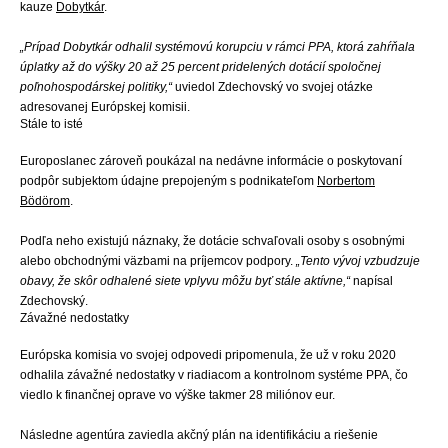
kauze
Dobytkár
.
„Prípad Dobytkár odhalil systémovú korupciu v rámci PPA, ktorá zahŕňala
úplatky až do výšky 20 až 25 percent pridelených dotácií spoločnej
poľnohospodárskej politiky,“
uviedol Zdechovský vo svojej otázke
adresovanej Európskej komisii.
Stále to isté
Europoslanec zároveň poukázal na nedávne informácie o poskytovaní
podpôr subjektom údajne prepojeným s podnikateľom
Norbertom
Bödörom
.
Podľa neho existujú náznaky, že dotácie schvaľovali osoby s osobnými
alebo obchodnými väzbami na príjemcov podpory.
„Tento vývoj vzbudzuje
obavy, že skôr odhalené siete vplyvu môžu byť stále aktívne,“
napísal
Zdechovský.
Závažné nedostatky
Európska komisia vo svojej odpovedi pripomenula, že už v roku 2020
odhalila závažné nedostatky v riadiacom a kontrolnom systéme PPA, čo
viedlo k finančnej oprave vo výške takmer 28 miliónov eur.
Následne agentúra zaviedla akčný plán na identifikáciu a riešenie