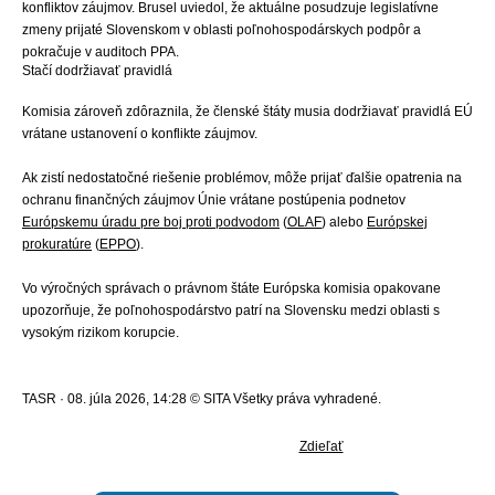
konfliktov záujmov. Brusel uviedol, že aktuálne posudzuje legislatívne
zmeny prijaté Slovenskom v oblasti poľnohospodárskych podpôr a
pokračuje v auditoch PPA.
Stačí dodržiavať pravidlá
Komisia zároveň zdôraznila, že členské štáty musia dodržiavať pravidlá EÚ
vrátane ustanovení o konflikte záujmov.
Ak zistí nedostatočné riešenie problémov, môže prijať ďalšie opatrenia na
ochranu finančných záujmov Únie vrátane postúpenia podnetov
Európskemu úradu pre boj proti podvodom
(
OLAF
) alebo
Európskej
prokuratúre
(
EPPO
).
Vo výročných správach o právnom štáte Európska komisia opakovane
upozorňuje, že poľnohospodárstvo patrí na Slovensku medzi oblasti s
vysokým rizikom korupcie.
TASR · 08. júla 2026, 14:28 © SITA Všetky práva vyhradené.
Zdieľať