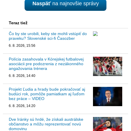
Naspäť
na najnovšie správy
Teraz tiež
Čo by ste urobili, keby ste mohli vstúpiť do
praveku? Slovenské sci-fi Časozber
6. 8. 2026, 15:56
Polícia zasahovala v Kórejskej futbalovej
asociácii pre podozrenia z nezákonného
angažovania trénera
6. 8. 2026, 14:40
Projekt Ľudia a hrady bude pokračovať aj
budúci rok, pomôže pamiatkam aj ľuďom
bez práce – VIDEO
6. 8. 2026, 14:20
Dve Iránky sú hrdé, že získali austrálske
občianstvo a môžu reprezentovať novú
domovinu