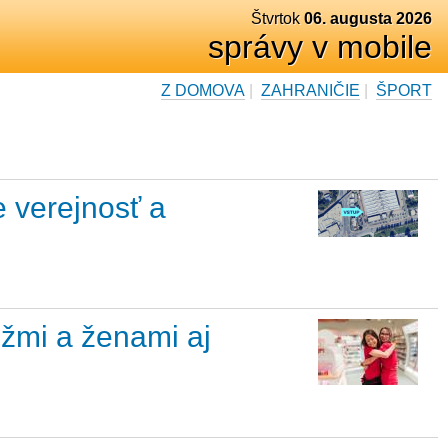
Štvrtok
06. augusta 2026
správy v mobile
Z DOMOVA
|
ZAHRANIČIE
|
ŠPORT
e verejnosť a
žmi a ženami aj