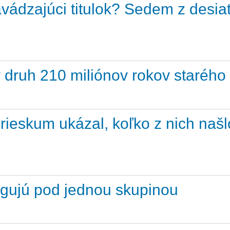
ádzajúci titulok? Sedem z desiat
 druh 210 miliónov rokov starého
ieskum ukázal, koľko z nich našl
gujú pod jednou skupinou