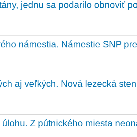
ntány, jednu sa podarilo obnoviť p
Živého námestia. Námestie SNP pr
ch aj veľkých. Nová lezecká stena
 úlohu. Z pútnického miesta neona