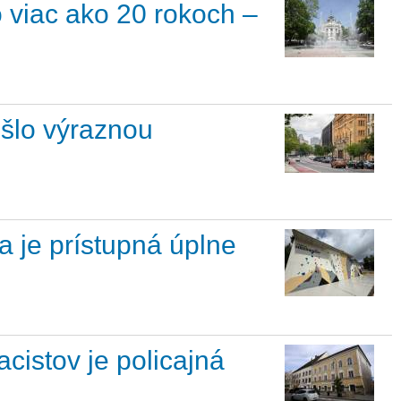
o viac ako 20 rokoch –
ešlo výraznou
 je prístupná úplne
cistov je policajná