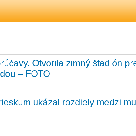
účavy. Otvorila zimný štadión pr
vodou – FOTO
rieskum ukázal rozdiely medzi mu