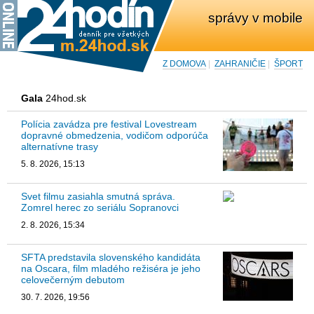
správy v mobile
Z DOMOVA
|
ZAHRANIČIE
|
ŠPORT
Gala
24hod.sk
Polícia zavádza pre festival Lovestream
dopravné obmedzenia, vodičom odporúča
alternatívne trasy
5. 8. 2026, 15:13
Svet filmu zasiahla smutná správa.
Zomrel herec zo seriálu Sopranovci
2. 8. 2026, 15:34
SFTA predstavila slovenského kandidáta
na Oscara, film mladého režiséra je jeho
celovečerným debutom
30. 7. 2026, 19:56