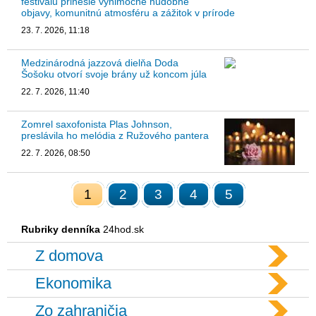
festivalu prinesie výnimočné hudobné
objavy, komunitnú atmosféru a zážitok v prírode
23. 7. 2026, 11:18
Medzinárodná jazzová dielňa Doda
Šošoku otvorí svoje brány už koncom júla
22. 7. 2026, 11:40
Zomrel saxofonista Plas Johnson,
preslávila ho melódia z Ružového pantera
22. 7. 2026, 08:50
1
2
3
4
5
Rubriky denníka
24hod.sk
Z domova
Ekonomika
Zo zahraničia