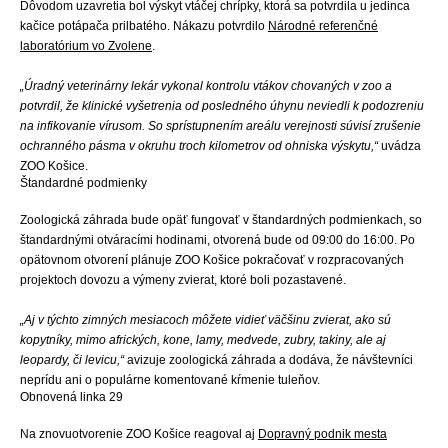
Dôvodom uzavretia bol výskyt vtáčej chrípky, ktorá sa potvrdila u jedinca
kačice potápača prilbatého. Nákazu potvrdilo
Národné referenčné
laboratórium vo Zvolene
.
„Úradný veterinárny lekár vykonal kontrolu vtákov chovaných v zoo a
potvrdil, že klinické vyšetrenia od posledného úhynu neviedli k podozreniu
na infikovanie vírusom. So sprístupnením areálu verejnosti súvisí zrušenie
ochranného pásma v okruhu troch kilometrov od ohniska výskytu,“
uvádza
ZOO Košice.
Štandardné podmienky
Zoologická záhrada bude opäť fungovať v štandardných podmienkach, so
štandardnými otváracími hodinami, otvorená bude od 09:00 do 16:00. Po
opätovnom otvorení plánuje ZOO Košice pokračovať v rozpracovaných
projektoch dovozu a výmeny zvierat, ktoré boli pozastavené.
„Aj v týchto zimných mesiacoch môžete vidieť väčšinu zvierat, ako sú
kopytníky, mimo afrických, kone, lamy, medvede, zubry, takiny, ale aj
leopardy, či levicu,“
avizuje zoologická záhrada a dodáva, že návštevníci
neprídu ani o populárne komentované kŕmenie tuleňov.
Obnovená linka 29
Na znovuotvorenie ZOO Košice reagoval aj
Dopravný podnik mesta