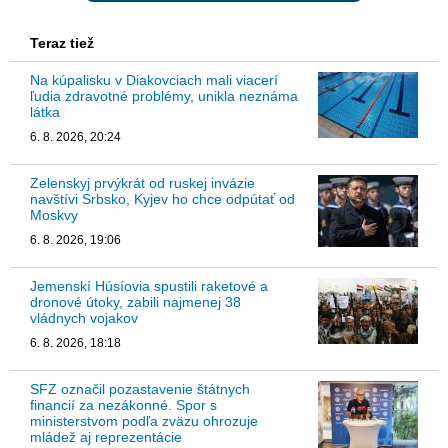
Teraz tiež
Na kúpalisku v Diakovciach mali viacerí
ľudia zdravotné problémy, unikla neznáma
látka
6. 8. 2026, 20:24
Zelenskyj prvýkrát od ruskej invázie
navštívi Srbsko, Kyjev ho chce odpútať od
Moskvy
6. 8. 2026, 19:06
Jemenskí Húsíovia spustili raketové a
dronové útoky, zabili najmenej 38
vládnych vojakov
6. 8. 2026, 18:18
SFZ označil pozastavenie štátnych
financií za nezákonné. Spor s
ministerstvom podľa zväzu ohrozuje
mládež aj reprezentácie