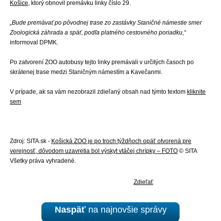
Košice
, ktorý obnovil premávku linky číslo 29.
„Bude premávať po pôvodnej trase zo zastávky Staničné námestie smer
Zoologická záhrada a späť, podľa platného cestovného poriadku,“
informoval DPMK.
Po zatvorení ZOO autobusy tejto linky premávali v určitých časoch po
skrátenej trase medzi Staničným námestím a Kavečanmi.
V prípade, ak sa vám nezobrazil zdieľaný obsah nad týmto textom
kliknite
sem
Zdroj: SITA.sk -
Košická ZOO je po troch týždňoch opäť otvorená pre
verejnosť, dôvodom uzavretia bol výskyt vtáčej chrípky – FOTO
© SITA
Všetky práva vyhradené.
Zdieľať
Naspäť
na najnovšie správy