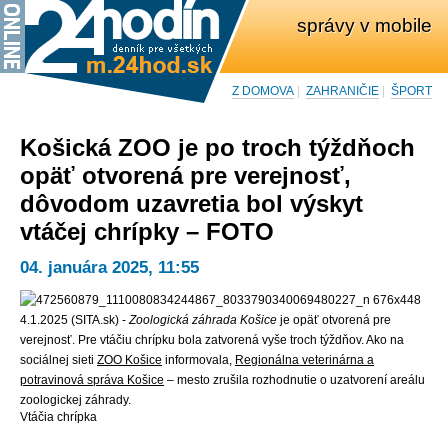
správy v mobile
Z DOMOVA
|
ZAHRANIČIE
|
ŠPORT
Košická ZOO je po troch týždňoch
opäť otvorená pre verejnosť,
dôvodom uzavretia bol výskyt
vtáčej chrípky – FOTO
04. januára 2025, 11:55
4.1.2025 (SITA.sk) -
Zoologická záhrada Košice
je opäť otvorená pre
verejnosť. Pre vtáčiu chrípku bola zatvorená vyše troch týždňov. Ako na
sociálnej sieti
ZOO Košice
informovala,
Regionálna veterinárna a
potravinová správa Košice
– mesto zrušila rozhodnutie o uzatvorení areálu
zoologickej záhrady.
Vtáčia chrípka