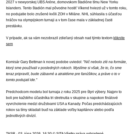
2027 v newyorskej UBS Aréne, domovskom štadióne tímu New Yorku
Islanders. Tento štadión mal pôvodne hostiť Víkend hviezd už v tomto roku,
no podujatie bolo zrušené kvôli ZOH v Miláne. NHL súhlasila s účasťou
hráčov na olympijskom turnaji a v tom čase mala v základnej časti
prestávku.
V prípade, ak sa vám nezobrazil zdieľaný obsah nad týmto textom
kliknite
sem
Komisár Gary Bettman k novej podobe uviedol:
"Nič nebolo zlé na formáte,
ktorý sme používali v posledných rokoch. Myslíme si však, že to, čo sme
teraz pripravili, bude zábavné a atraktívne pre fanúšikov, a práve o to v
tomto podujatí ide."
Predchodcom modelu bol turnaja z roku 2025 pre štyri výbery. Najprv to
boli pre každého účastníka tri stretnutia v skupine a napokon finálové
vyvrcholenie medzi družstvami USA a Kanady. Počas predchádzajúcich
rokov sa tímy skladali buď na základe voľby kapitánov alebo podľa
jednotlivých divízií.
TASR · 03. júna 2026, 16:30 © SITA Všetky práva vyhradené.