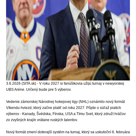
3.6.2026 (SITA.sk) - V roku 2027 si fanúšikovia užijú turnaj v newyorskej
UBS Aréne. Určený bude pre 5 výberov.
Vedenie zámorskej Národnej hokejovej ligy (NHL) oznámilo nový formát
Víkendu hviezd, ktorý začne platiť od roku 2027. Pôjde o súťaž piatich
výberov - Kanady, Švédska, Fínska, USA a Tímu Svet, ktorý združí hráčov
zo zvyšných krajín vrátane ruských talentov.
Nový formát zmení doterajší systém na turnaj, ktorý sa uskutoční 6. februára