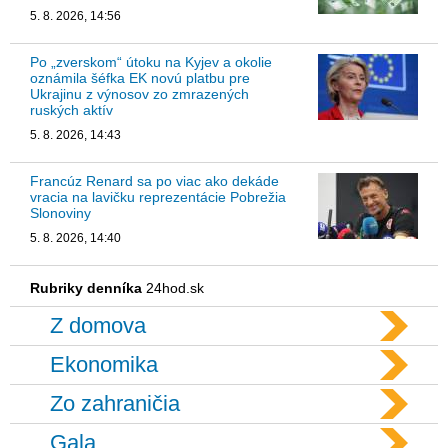
5. 8. 2026, 14:56
Po „zverskom“ útoku na Kyjev a okolie
oznámila šéfka EK novú platbu pre
Ukrajinu z výnosov zo zmrazených
ruských aktív
5. 8. 2026, 14:43
Francúz Renard sa po viac ako dekáde
vracia na lavičku reprezentácie Pobrežia
Slonoviny
5. 8. 2026, 14:40
Rubriky denníka
24hod.sk
Z domova
Ekonomika
Zo zahraničia
Gala