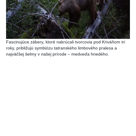
Fascinujúce zábery, ktoré nakrúcali tvorcovia pod Kriváňom tri
roky, približujú symbiózu tatranského limbového pralesa a
najväčšej šelmy v našej prírode – medveďa hnedého.