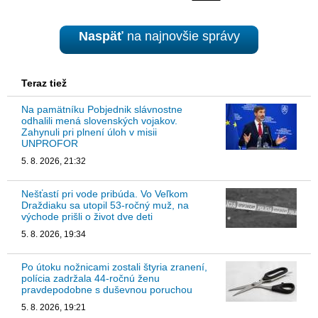
Naspäť
na najnovšie správy
Teraz tiež
Na pamätníku Pobjednik slávnostne
odhalili mená slovenských vojakov.
Zahynuli pri plnení úloh v misii
UNPROFOR
5. 8. 2026, 21:32
Nešťastí pri vode pribúda. Vo Veľkom
Draždiaku sa utopil 53-ročný muž, na
východe prišli o život dve deti
5. 8. 2026, 19:34
Po útoku nožnicami zostali štyria zranení,
polícia zadržala 44-ročnú ženu
pravdepodobne s duševnou poruchou
5. 8. 2026, 19:21