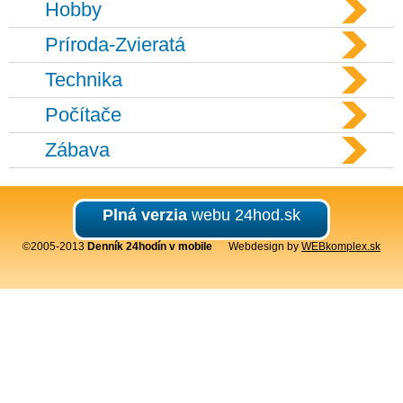
Hobby
Príroda-Zvieratá
Technika
Počítače
Zábava
Plná verzia
webu 24hod.sk
©2005-2013
Denník 24hodín v mobile
Webdesign by
WEBkomplex.sk