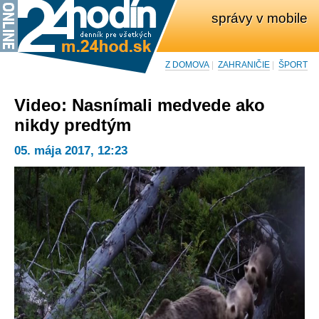
správy v mobile
Z DOMOVA
|
ZAHRANIČIE
|
ŠPORT
Video: Nasnímali medvede ako
nikdy predtým
05. mája 2017, 12:23