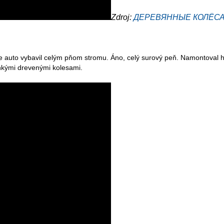
Zdroj:
ДЕРЕВЯННЫЕ КОЛЁСА вм
ne auto vybavil celým pňom stromu. Áno, celý surový peň. Namontoval ho
enkými drevenými kolesami.