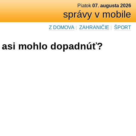
Piatok
07. augusta 2026
správy v mobile
Z DOMOVA
|
ZAHRANIČIE
|
ŠPORT
o asi mohlo dopadnúť?