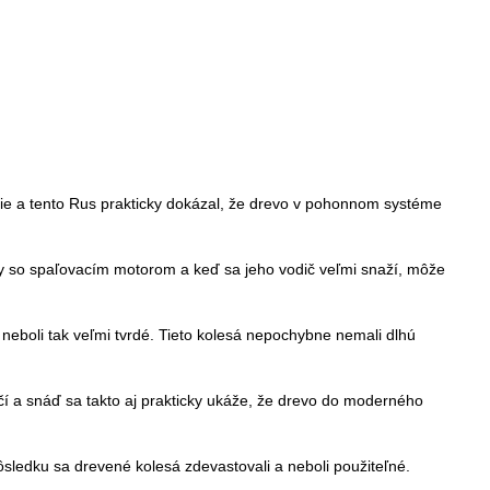
ie a tento Rus prakticky dokázal, že drevo v pohonnom systéme
ly so spaľovacím motorom a keď sa jeho vodič veľmi snaží, môže
é neboli tak veľmi tvrdé. Tieto kolesá nepochybne nemali dlhú
í a snáď sa takto aj prakticky ukáže, že drevo do moderného
sledku sa drevené kolesá zdevastovali a neboli použiteľné.