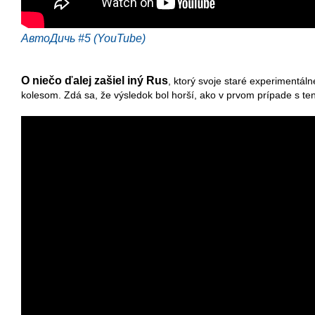
АвтоДичь #5 (YouTube)
O niečo ďalej zašiel iný Rus
, ktorý svoje staré experimentál
kolesom. Zdá sa, že výsledok bol horší, ako v prvom prípade s t