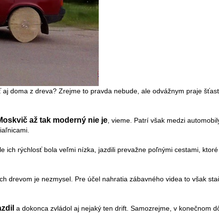
 aj doma z dreva? Zrejme to pravda nebude, ale odvážnym praje šťast
Moskvič až tak moderný nie je
, vieme. Patrí však medzi automobi
diaľnicami.
 ich rýchlosť bola veľmi nízka, jazdili prevažne poľnými cestami, ktor
h drevom je nezmysel. Pre účel nahratia zábavného videa to však stač
zdil
a dokonca zvládol aj nejaký ten drift. Samozrejme, v konečnom dô