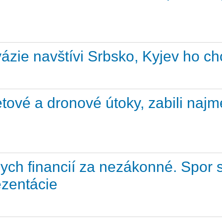
nvázie navštívi Srbsko, Kyjev ho 
etové a dronové útoky, zabili naj
ych financií za nezákonné. Spor 
ezentácie