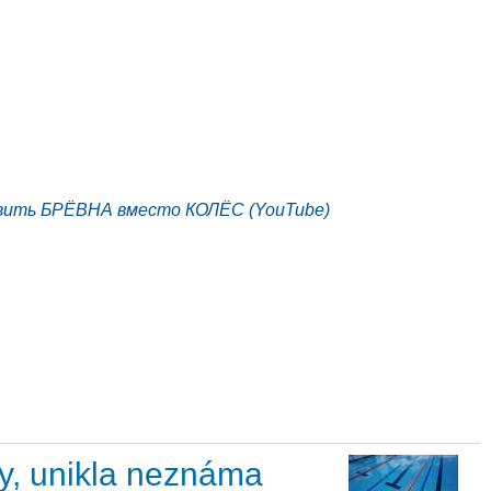
вить БРЁВНА вместо КОЛЁС (YouTube)
my, unikla neznáma