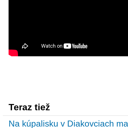
Teraz tiež
Na kúpalisku v Diakovciach mal