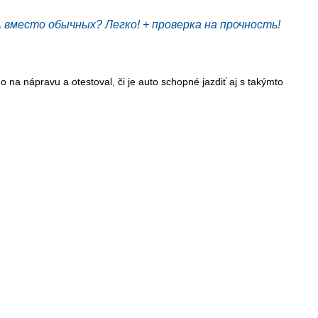
есто обычных? Легко! + проверка на прочность!
 na nápravu a otestoval, či je auto schopné jazdiť aj s takýmto