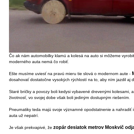
Čo ak nám automobilky klamú a kolesá na auto si môžeme vyrobiť
moderného auta nemá čo robiť.
Ešte musíme uviesť na pravú mieru tie slová o modernom aute -
dosahovať dostatočne vysokých rýchlostí na to, aby ním jazdil aj 
Staré bričky a povozy boli kedysi vybavené drevenými kolesami, ale
životnosť, vo svojej dobe však boli jediným dostupným riešením.
Pneumatiky teda majú svoje významné opodstatnenie a nahradiť ic
auta už nepatrí.
zopár desiatok metrov Moskvič odja
Je však prekvapivé, že