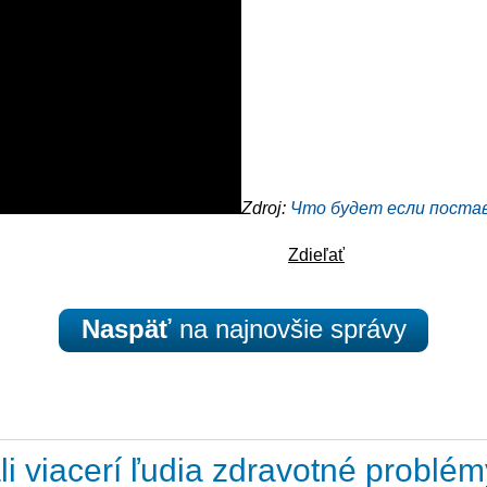
Zdroj:
Что будет если поста
Zdieľať
Naspäť
na najnovšie správy
i viacerí ľudia zdravotné problé