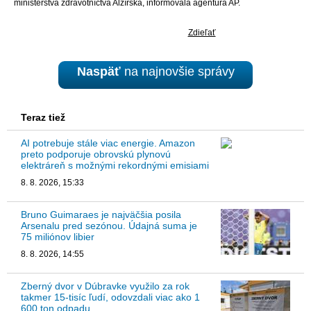
ministerstva zdravotníctva Alžírska, informovala agentúra AP.
Zdieľať
Naspäť
na najnovšie správy
Teraz tiež
AI potrebuje stále viac energie. Amazon
preto podporuje obrovskú plynovú
elektráreň s možnými rekordnými emisiami
8. 8. 2026, 15:33
Bruno Guimaraes je najväčšia posila
Arsenalu pred sezónou. Údajná suma je
75 miliónov libier
8. 8. 2026, 14:55
Zberný dvor v Dúbravke využilo za rok
takmer 15-tisíc ľudí, odovzdali viac ako 1
600 ton odpadu