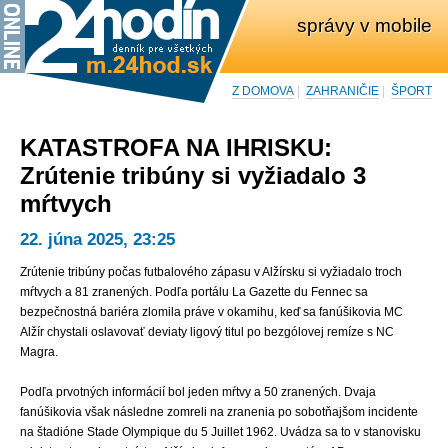
správy v mobile
Z DOMOVA
|
ZAHRANIČIE
|
ŠPORT
KATASTROFA NA IHRISKU:
Zrútenie tribúny si vyžiadalo 3
mŕtvych
22. júna 2025, 23:25
Zrútenie tribúny počas futbalového zápasu v Alžírsku si vyžiadalo troch
mŕtvych a 81 zranených. Podľa portálu La Gazette du Fennec sa
bezpečnostná bariéra zlomila práve v okamihu, keď sa fanúšikovia MC
Alžír chystali oslavovať deviaty ligový titul po bezgólovej remíze s NC
Magra.
Podľa prvotných informácií bol jeden mŕtvy a 50 zranených. Dvaja
fanúšikovia však následne zomreli na zranenia po sobotňajšom incidente
na štadióne Stade Olympique du 5 Juillet 1962. Uvádza sa to v stanovisku